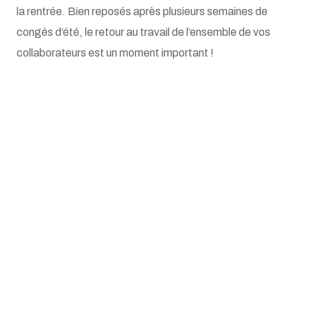
la rentrée. Bien reposés après plusieurs semaines de
congés d’été, le retour au travail de l’ensemble de vos
collaborateurs est un moment important !
Le mois de septembre est en effet propice
interne ! Forts des retours d’expérience
permettra de clôturer la fin de l’année 
toujo