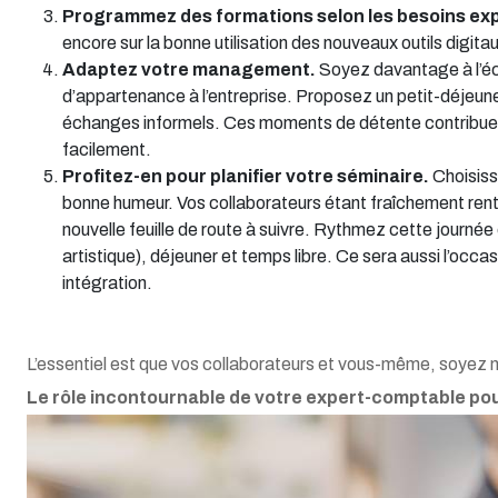
Programmez des formations selon les besoins ex
encore sur la bonne utilisation des nouveaux outils digita
Adaptez votre management.
Soyez davantage à l’éc
d’appartenance à l’entreprise. Proposez un petit-déjeune
échanges informels. Ces moments de détente contribuent
facilement.
Profitez-en pour planifier votre séminaire.
Choisisse
bonne humeur. Vos collaborateurs étant fraîchement rentr
nouvelle feuille de route à suivre. Rythmez cette journée en
artistique), déjeuner et temps libre. Ce sera aussi l’occas
intégration.
L’essentiel est que vos collaborateurs et vous-même, soyez 
Le rôle incontournable de votre expert-comptable pour