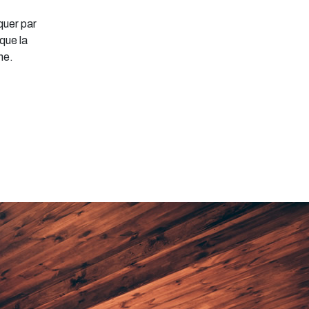
iquer par
que la
me.