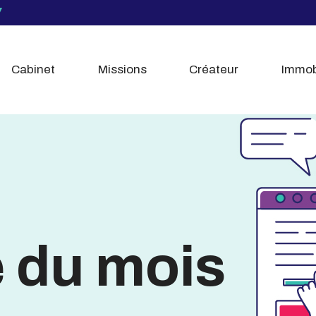
Cabinet
Missions
Créateur
Immob
é du mois