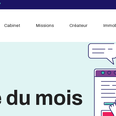
Cabinet
Missions
Créateur
Immob
é du mois