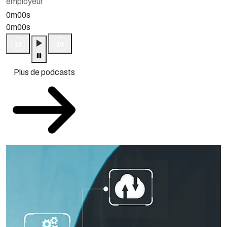
employeur
0m00s
0m00s
Plus de podcasts