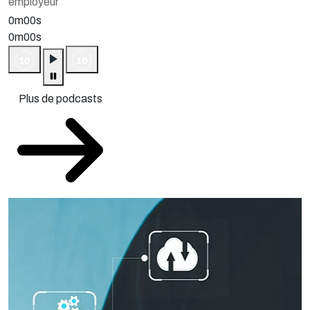
employeur
0m00s
0m00s
Plus de podcasts