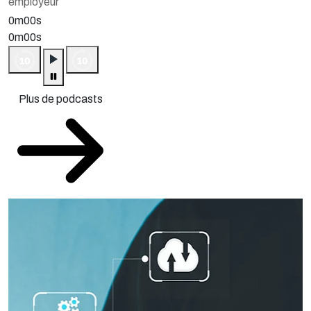
employeur
0m00s
0m00s
Plus de podcasts