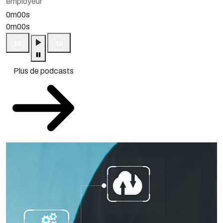
employeur
0m00s
0m00s
Plus de podcasts