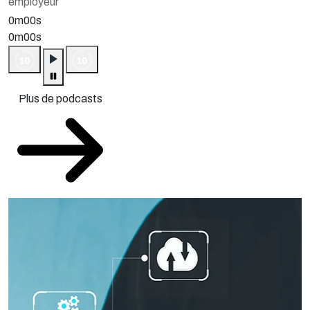
employeur
0m00s
0m00s
Plus de podcasts