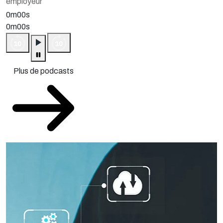
employeur
0m00s
0m00s
Plus de podcasts