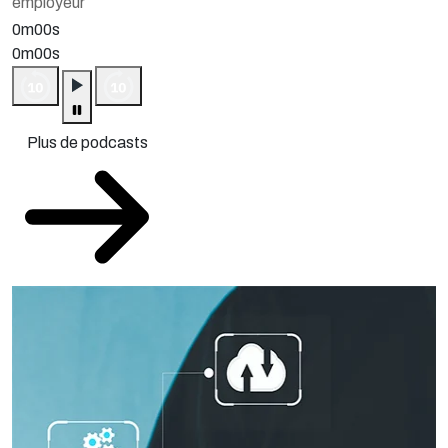
employeur
0m00s
0m00s
Plus de podcasts