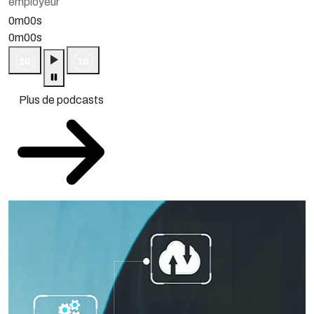
employeur
0m00s
0m00s
Plus de podcasts