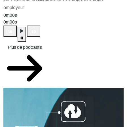
employeur
0m00s
0m00s
Plus de podcasts