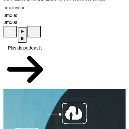
employeur
0m00s
0m00s
Plus de podcasts