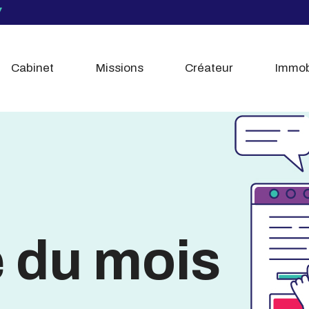
Cabinet
Missions
Créateur
Immob
é du mois