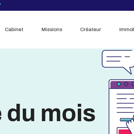
Cabinet
Missions
Créateur
Immob
é du mois