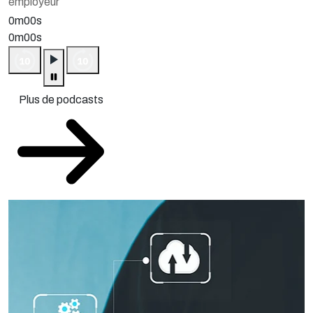
employeur
0m00s
0m00s
Plus de podcasts