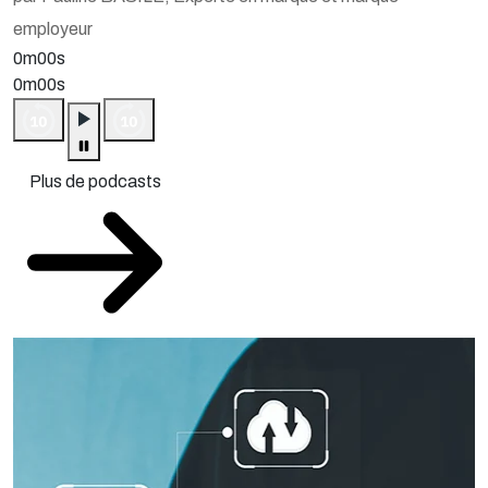
employeur
0m00s
0m00s
Plus de podcasts