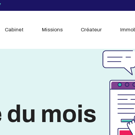
Cabinet
Missions
Créateur
Immob
é du mois