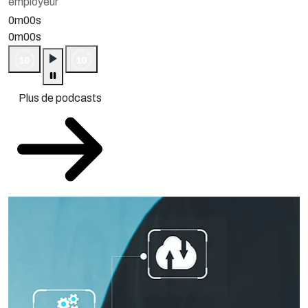
employeur
0m00s
0m00s
Plus de podcasts