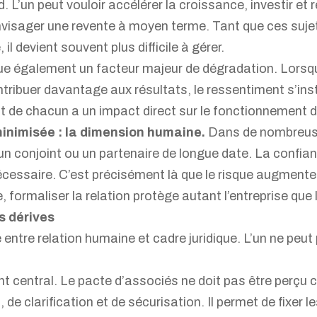
 L’un peut vouloir accélérer la croissance, investir et r
 envisager une revente à moyen terme. Tant que ces suje
il devient souvent plus difficile à gérer.
ue également un facteur majeur de dégradation. Lorsq
ontribuer davantage aux résultats, le ressentiment s’ins
 de chacun a un impact direct sur le fonctionnement de
minimisée : la dimension humaine.
Dans de nombreuses
un conjoint ou un partenaire de longue date. La confia
 nécessaire. C’est précisément là que le risque augment
, formaliser la relation protège autant l’entreprise que 
s dérives
 entre relation humaine et cadre juridique. L’un ne pe
int central. Le pacte d’associés ne doit pas être per
 de clarification et de sécurisation. Il permet de fixer 