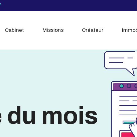
Cabinet
Missions
Créateur
Immob
é du mois