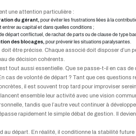
t une attention particulière :
ration du gérant,
pour éviter les frustrations liées à la contribut
t entrer au capital et dans quelles conditions ;
départ conflictuel, de rachat de parts ou de clause de type bad l
ution des blocages,
pour prévenir les situations paralysantes.
s doit être précise. Chaque associé doit disposer d’un p
veau de décision cohérents.
 est tout aussi essentielle. Que se passe-t-il en cas 
En cas de volonté de départ ? Tant que ces questions r
ncrètes, il est souvent trop tard pour improviser sere
lancent ensemble leur activité avec une vision commune
sonnelle, tandis que l’autre veut continuer à développer
dépasse rapidement le simple débat de gestion. Il devi
au départ. En réalité, il conditionne la stabilité future 