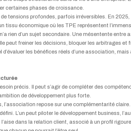
iser certaines phases de croissance.
 de tensions profondes, parfois irréversibles. En 2025,
 un tissu économique où les TPE représentent l’immens
 n’a rien d’un sujet secondaire. Une mésentente entre 
le peut freiner les décisions, bloquer les arbitrages et 
l d’évaluer les bénéfices réels d’une association, mais 
ucturée
soin précis. Il peut s’agir de compléter des compétenc
 ambition de développement plus forte.
es, l’association repose sur une complémentarité clair
 défini. L’un peut piloter le développement business, l’au
 l’aise dans la relation client, associé à un profil rigou
que chacun ne pourrait l’être seul.