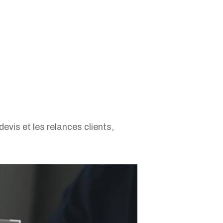
s les
entreprise,
 client.
devis et les relances clients,