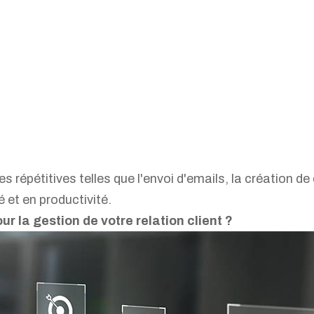
ogiciel CRM est une plateforme qui centralise toute
ns relatives aux clients et aux prospects de votre 
 ainsi une vue d'ensemble complète de vos relations
 répétitives telles que l'envoi d'emails, la création de 
 et en productivité.
ur la gestion de votre relation client ?