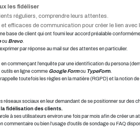
x les fidéliser
lients réguliers, comprendre leurs attentes.
 et efficaces de communication pour créer le lien avec 
ne base de client qui ont fourni leur accord préalable conformém
p
ou
Brevo
.
xprimer par réponse au mail sur des attentes en particulier.
en commençant l’enquête par une identification du persona (deman
 outils en ligne comme
Google Form
ou
TypeFor
m
.
appelle toutefois les règles en la matière (RGPD) et la notion de 
les réseaux sociaux en leur demandant de se positionner sur des
la fidélisation des clients.
role à ses utilisateurs environ une fois par mois afin de créer un
 commentaire ou bien l’usage d’outils de sondage ou FAQ disponi