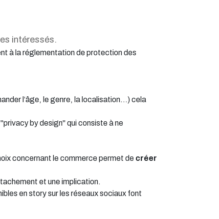
les intéressés.
ent à la réglementation de protection des
der l’âge, le genre, la localisation…) cela
"privacy by design" qui consiste à ne
 choix concernant le commerce permet de
créer
 attachement et une implication.
bles en story sur les réseaux sociaux font