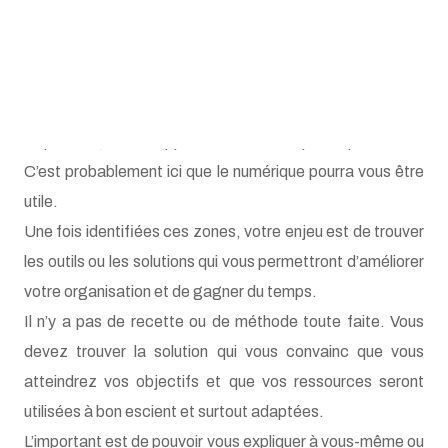
Grâce à cette cartographie, vous mettrez le doigt sur les
moments où vous faites la même tâche répétitive, où
vous ressaisissez des informations, où des informations
se perdent, où des opportunités ne sont pas exploitées...
C’est probablement ici que le numérique pourra vous être
utile.
Une fois identifiées ces zones, votre enjeu est de trouver
les outils ou les solutions qui vous permettront d’améliorer
votre organisation et de gagner du temps.
Il n’y a pas de recette ou de méthode toute faite. Vous
devez trouver la solution qui vous convainc que vous
atteindrez vos objectifs et que vos ressources seront
utilisées à bon escient et surtout adaptées.
L’important est de pouvoir vous expliquer à vous-même ou
à votre comptable pourquoi vous choisissez telle solution,